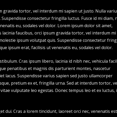
m gravida tortor, vel interdum mi sapien ut justo. Nulla variu
Suspendisse consectetur fringilla luctus. Fusce id mi diam, 
venenatis eu, sodales vel dolor. Lorem ipsum dolor sit amet,
s lacinia faucibus, orci ipsum gravida tortor, vel interdum mi
molestie ipsum volutpat quis. Suspendisse consectetur fringi
que ipsum erat, facilisis ut venenatis eu, sodales vel dolor.
ulum. Cras ipsum libero, lacinia id nibh nec, vehicula facil
oque penatibus et magnis dis parturient montes, nascetur
iet lacus. Suspendisse varius sapien sed justo ullamcorper
sque, pretium ex et, fringilla urna. Sed at interdum tortor, ve
, vitae vulputate leo egestas. Donec tempus leo et ex luctus, 
t dui. Cras a lorem tincidunt, laoreet orci nec, venenatis est