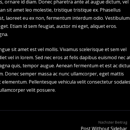
uis, ornare id diam. Donec pharetra ante at augue dictum, vel
n sit amet leo molestie, tristique tristique ex. Phasellus
 est, laoreet eu ex non, fermentum interdum odio. Vestibulum
et. Etiam id sem feugiat, auctor mi eget, aliquet eros.
gna.
ngue sit amet est vel mollis. Vivamus scelerisque et sem vel
iet vel in lorem. Sed nec eros at felis dapibus euismod nec a
agna quis, tempor augue. Aenean fermentum et est ac dictu
m. Donec semper massa ac nunc ullamcorper, eget mattis
c elementum. Pellentesque vehicula velit consectetur sodale
ullamcorper velit posuere.
Nächster Beitrag
Post Without Sidebar