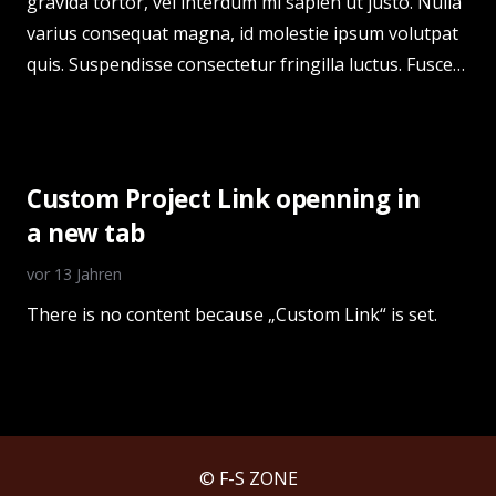
gravida tortor, vel interdum mi sapien ut justo. Nulla
varius consequat magna, id molestie ipsum volutpat
quis. Suspendisse consectetur fringilla luctus. Fusce…
Custom Project Link openning in
a new tab
vor 13 Jahren
There is no content because „Custom Link“ is set.
© F-S ZONE